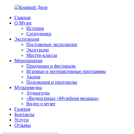
Перейти
к
Главная
содержимому
Княжий
ППМВК
О Музее
Двор
История
Сотрудники
Экспозиция
Постоянные экспозиции
Экскурсии
Мастер-классы
Мероприятия
Праздники и фестивали
Игровые и интерактивные программы
Акции
Положения и протоколы
Мультимедиа
Аудиогиды
«Видеосериал «Музейная мозаика»
Видео о музее
Галерея
Контакты
Услуги
Отзывы