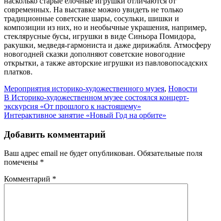
насколько старые елочные игрушки отличаются от
современных. На выставке можно увидеть не только
традиционные советские шары, сосульки, шишки и
композиции из них, но и необычные украшения, например,
стеклярусные бусы, игрушки в виде Синьора Помидора,
ракушки, медведя-гармониста и даже дирижабля. Атмосферу
новогодней сказки дополняют советские новогодние
открытки, а также авторские игрушки из павловопосадских
платков.
Мероприятия историко-художественного музея
,
Новости
Навигация
В Историко-художественном музее состоялся концерт-
экскурсия «От прошлого к настоящему»
по
Интерактивное занятие «Новый Год на орбите»
записям
Добавить комментарий
Ваш адрес email не будет опубликован.
Обязательные поля
помечены
*
Комментарий
*