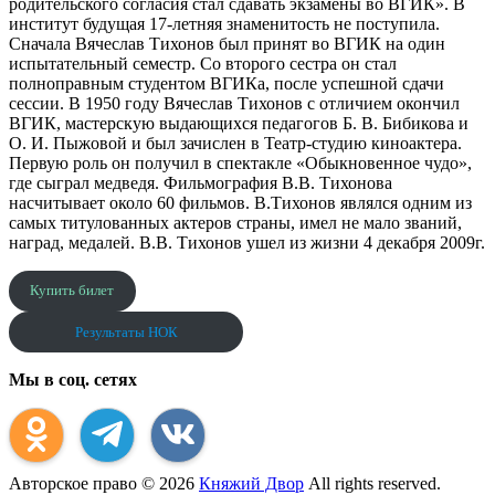
родительского согласия стал сдавать экзамены во ВГИК». В
институт будущая 17-летняя знаменитость не поступила.
Сначала Вячеслав Тихонов был принят во ВГИК на один
испытательный семестр. Со второго сестра он стал
полноправным студентом ВГИКа, после успешной сдачи
сессии. В 1950 году Вячеслав Тихонов с отличием окончил
ВГИК, мастерскую выдающихся педагогов Б. В. Бибикова и
О. И. Пыжовой и был зачислен в Театр-студию киноактера.
Первую роль он получил в спектакле «Обыкновенное чудо»,
где сыграл медведя. Фильмография В.В. Тихонова
насчитывает около 60 фильмов. В.Тихонов являлся одним из
самых титулованных актеров страны, имел не мало званий,
наград, медалей. В.В. Тихонов ушел из жизни 4 декабря 2009г.
Купить билет
Результаты НОК
Мы в соц. сетях
Авторское право © 2026
Княжий Двор
All rights reserved.