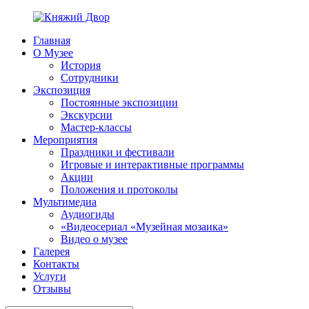
Перейти
к
Главная
содержимому
Княжий
ППМВК
О Музее
Двор
История
Сотрудники
Экспозиция
Постоянные экспозиции
Экскурсии
Мастер-классы
Мероприятия
Праздники и фестивали
Игровые и интерактивные программы
Акции
Положения и протоколы
Мультимедиа
Аудиогиды
«Видеосериал «Музейная мозаика»
Видео о музее
Галерея
Контакты
Услуги
Отзывы