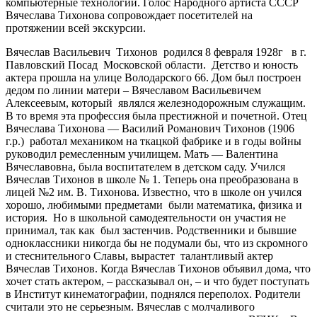
компьютерные технологии. Голос Народного артиста СССР
Вячеслава Тихонова сопровождает посетителей на
протяжении всей экскурсии.
Вячеслав Васильевич Тихонов родился 8 февраля 1928г в г.
Павловский Посад Московской области. Детство и юность
актера прошла на улице Володарского 66. Дом был построен
дедом по линии матери – Вячеславом Васильевичем
Алексеевым, который являлся железнодорожным служащим.
В то время эта профессия была престижной и почетной. Отец
Вячеслава Тихонова — Василий Романович Тихонов (1906
г.р.) работал механиком на ткацкой фабрике и в годы войны
руководил ремесленным училищем. Мать — Валентина
Вячеславовна, была воспитателем в детском саду. Учился
Вячеслав Тихонов в школе № 1. Теперь она преобразована в
лицей №2 им. В. Тихонова. Известно, что в школе он учился
хорошо, любимыми предметами были математика, физика и
история. Но в школьной самодеятельности он участия не
принимал, так как был застенчив. Родственники и бывшие
одноклассники никогда бы не подумали бы, что из скромного
и стеснительного Славы, вырастет талантливый актер
Вячеслав Тихонов. Когда Вячеслав Тихонов объявил дома, что
хочет стать актером, – рассказывал он, – и что будет поступать
в Институт кинематографии, поднялся переполох. Родители
считали это не серьезным. Вячеслав с молчаливого