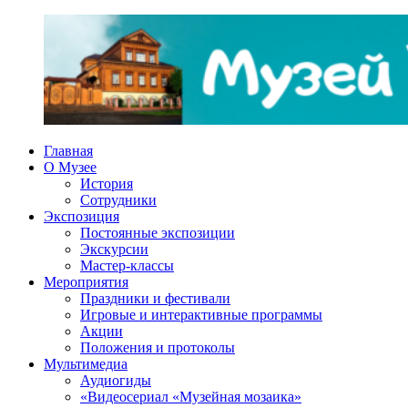
Перейти
к
содержимому
Главная
Княжий
ППМВК
О Музее
Двор
История
Сотрудники
Экспозиция
Постоянные экспозиции
Экскурсии
Мастер-классы
Мероприятия
Праздники и фестивали
Игровые и интерактивные программы
Акции
Положения и протоколы
Мультимедиа
Аудиогиды
«Видеосериал «Музейная мозаика»